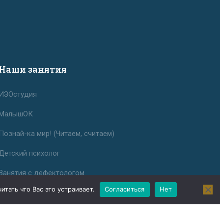
Наши занятия
ИЗОстудия
МалышОК
Познай-ка мир! (Читаем, считаем)
Детский психолог
Занятия с дефектологом
тать что Вас это устраивает.
Согласиться
Нет
Индивидуальные занятия с
первоклассниками