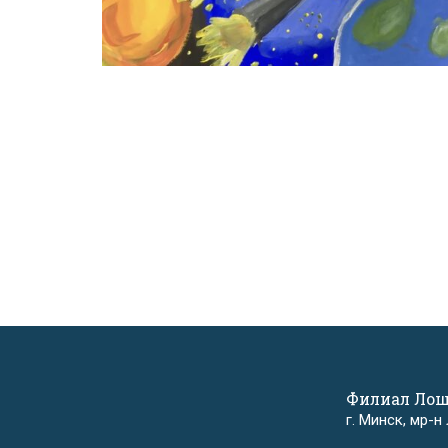
Филиал Ло
г. Минск, мр-н