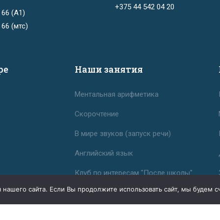
+375 44 542 04 20
 66 (А1)
 66 (мтс)
ре
Наши занятия
Ментальная арифметика
Скорочтение
В мире звуков (запуск речи)
Английский язык
Клуб по интересам "После школы"
для детей 7-8 лет
ашего сайта. Если Вы продолжите использовать сайт, мы будем счи
Шахматы: обучение игре